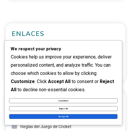
ENLACES
Todas las publicaciones
We respect your privacy
Cookies help us improve your experience, deliver
Quiénes somos
personalized content, and analyze traffic. You can
Ponte en contacto
choose which cookies to allow by clicking
Customize
. Click
Accept All
to consent or
Reject
All
to decline non-essential cookies.
CATEGORÍAS
Customize
Reject All
Directrices para el Arbitraje de Cricket
Accept All
Reglas del Juego de Cricket