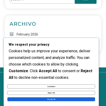
ARCHIVO
February 2026
We respect your privacy
January 2026
Cookies help us improve your experience, deliver
personalized content, and analyze traffic. You can
choose which cookies to allow by clicking
Customize
. Click
Accept All
to consent or
Reject
All
to decline non-essential cookies.
Ponte en
Tu
Términos de
Quiénes
Cookies y
contacto
privacidad
servicio
somos
seguimiento
Customize
News Express © 2026. All Rights Reserved.
Reject All
Accept All