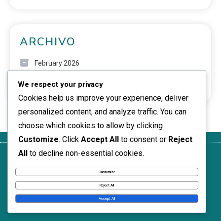
ARCHIVO
February 2026
We respect your privacy
January 2026
Cookies help us improve your experience, deliver
personalized content, and analyze traffic. You can
choose which cookies to allow by clicking
Customize
. Click
Accept All
to consent or
Reject
All
to decline non-essential cookies.
Ponte en
Tu
Términos de
Quiénes
Cookies y
contacto
privacidad
servicio
somos
seguimiento
Customize
News Express © 2026. All Rights Reserved.
Reject All
Accept All