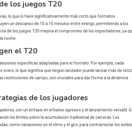
 de los juegos T20
oras, lo que lo hace significativamente más corto que formatos
cluyen un descanso de 10 a 15 minutos entre innings, permitiendo a los
acta de los juegos T20 mejora el compromiso de los espectadores, ya q
la noche.
igen el T20
egulaciones específicas adaptadas para el formato. Por ejemplo, cada
de overs, lo que significa que ningún lanzador puede lanzar más de cinc
las restricciones de campo, son cruciales para dar forma a la dinámica
rategias de los jugadores
ugadores, con un énfasis en el bateo agresivo y el lanzamiento versátil. S
do los límites sobre la acumulación tradicional de carreras. Los
s, como variaciones en el ritmo y el giro, para contrarrestar los estilo