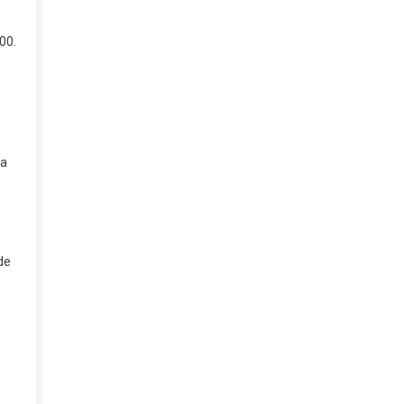
00.
da
de