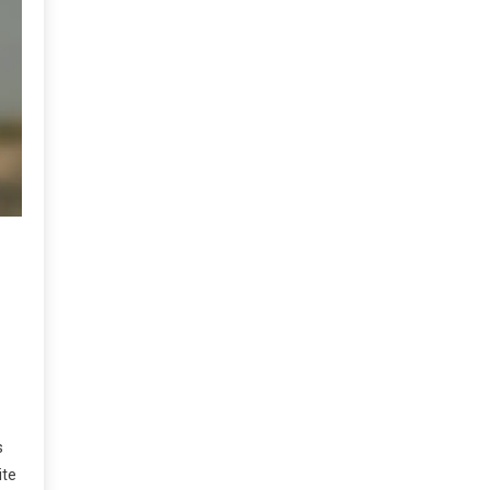
s
ite