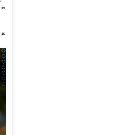
s
ras
sus