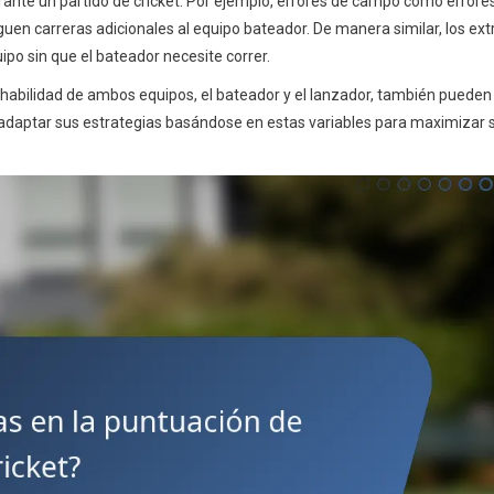
ante un partido de cricket. Por ejemplo, errores de campo como errore
en carreras adicionales al equipo bateador. De manera similar, los ext
ipo sin que el bateador necesite correr.
e habilidad de ambos equipos, el bateador y el lanzador, también pueden
 adaptar sus estrategias basándose en estas variables para maximizar 